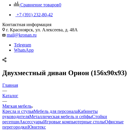
Сравнение товаров
0
+7 (391) 232-80-42
Контактная информация
г. Красноярск, ул. Алексеева, д. 48А
mail@kronan.ru
Telegram
WhatsApp
Двухместный диван Орион (156х90х93)
Главная
—
Каталог
—
Мягкая мебель
Кресла и стулья
Мебель для персонала
Кабинеты
руководителя
Металлическая мебель и сейфы
Стойки
ресепшн
Аксессуары
Игровые компьютерные столы
Офисные
перегородки
Юнитекс