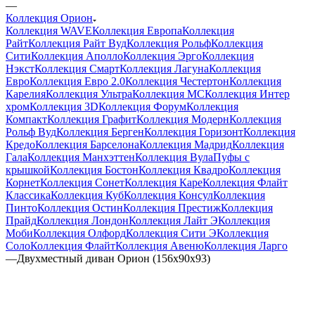
—
Коллекция Орион
Коллекция WAVE
Коллекция Европа
Коллекция
Райт
Коллекция Райт Вуд
Коллекция Рольф
Коллекция
Сити
Коллекция Аполло
Коллекция Эрго
Коллекция
Нэкст
Коллекция Смарт
Коллекция Лагуна
Коллекция
Евро
Коллекция Евро 2.0
Коллекция Честертон
Коллекция
Карелия
Коллекция Ультра
Коллекция МС
Коллекция Интер
хром
Коллекция 3D
Коллекция Форум
Коллекция
Компакт
Коллекция Графит
Коллекция Модерн
Коллекция
Рольф Вуд
Коллекция Берген
Коллекция Горизонт
Коллекция
Кредо
Коллекция Барселона
Коллекция Мадрид
Коллекция
Гала
Коллекция Манхэттен
Коллекция Вула
Пуфы с
крышкой
Коллекция Бостон
Коллекция Квадро
Коллекция
Корнет
Коллекция Сонет
Коллекция Каре
Коллекция Флайт
Классика
Коллекция Куб
Коллекция Консул
Коллекция
Пинто
Коллекция Остин
Коллекция Престиж
Коллекция
Прайд
Коллекция Лондон
Коллекция Лайт Э
Коллекция
Моби
Коллекция Олфорд
Коллекция Сити Э
Коллекция
Соло
Коллекция Флайт
Коллекция Авеню
Коллекция Ларго
—
Двухместный диван Орион (156х90х93)